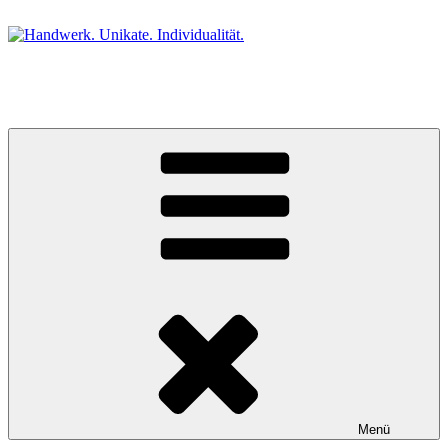
Zum
Inhalt
springen
Handwerk. Unikate. Individualität.
Die kleine Galerie im Schwarzwald.
Menü