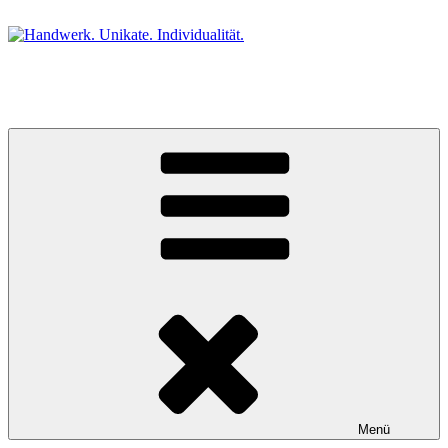
Zum
Inhalt
springen
Handwerk. Unikate. Individualität.
Die kleine Galerie im Schwarzwald.
Menü