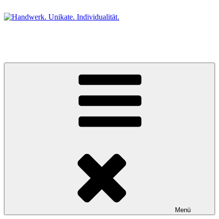
Zum
Inhalt
springen
Handwerk. Unikate. Individualität.
Die kleine Galerie im Schwarzwald.
Menü